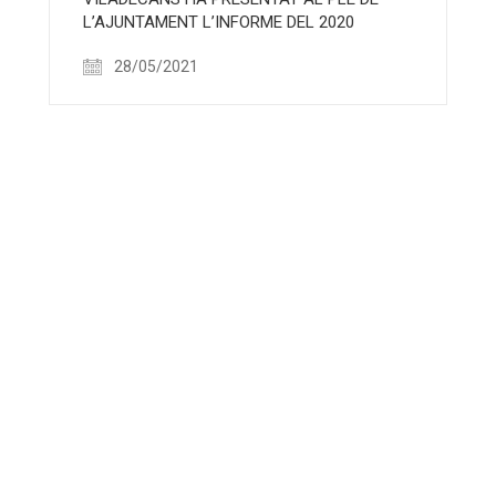
L’AJUNTAMENT L’INFORME DEL 2020
28/05/2021
©
Sindicatura Municipal de Greuges de Viladecans
·
Accessibilita
c/ Antiga Riera, 8. Planta 1 08840 Viladecans ·
93 635 18 17